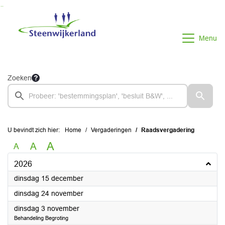
Ga naar de inhoud van deze pagina
Ga naar het zoeken
Ga naar het menu
Menu
Zoeken
U bevindt zich hier:
Home
Vergaderingen
Raadsvergadering
A
A
A
2026
2026
dinsdag 15 december
2026
dinsdag 24 november
2026
dinsdag 3 november
Behandeling Begroting