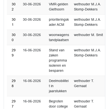
30
30-06-2026
VMR-gelden
wethouder M.J.A.
2
Giethoorn
Slomp-Dekkers
30
30-06-2026
prioriteringsk
wethouder M.J.A.
1
ader ACM
Slomp-Dekkers
30
30-06-2026
woonwagens
wethouder M. Smit
0
tandplaatsen
29
16-06-2026
Stand van
wethouder M.J.A.
9
zaken
Slomp-Dekkers
programma
isoleren en
besparen
29
16-06-2026
Deelmobilitei
wethouder T.
8
t in
Gernaat
jaarstukken
29
16-06-2026
Begroten
wethouder T.
7
door college
Gernaat