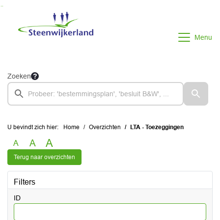
Ga naar de inhoud van deze pagina
Ga naar het zoeken
Ga naar het menu
Menu
Zoeken
U bevindt zich hier:
Home
Overzichten
LTA - Toezeggingen
A
A
A
Terug naar overzichten
Filters
ID