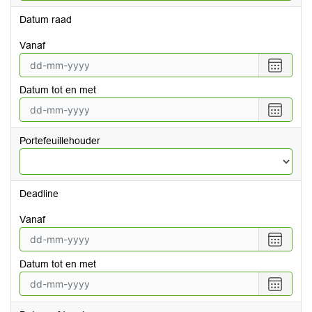
Datum raad
vanaf
Selecte
een
Datum tot en met
datum
vanaf
Selecte
een
datum
Portefeuillehouder
tot
en
met
Deadline
vanaf
Selecte
een
Datum tot en met
datum
vanaf
Selecte
een
datum