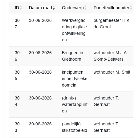
ID
Datum raad
Onderwerp
Portefeuillehouder
30
30-06-2026
Werkvergad
burgemeester H.K.
7
ering digitale
de Groot
ontwikkeling
en
30
30-06-2026
Bruggen in
wethouder M.J.A.
6
Giethoorn
Slomp-Dekkers
30
30-06-2026
knelpunten
wethouder M. Smit
5
in het fysieke
domein
30
30-06-2026
(drink-)
wethouder T.
4
watertappunt
Gernaat
en
30
30-06-2026
(landelijk)
wethouder T.
3
stikstofbeleid
Gernaat