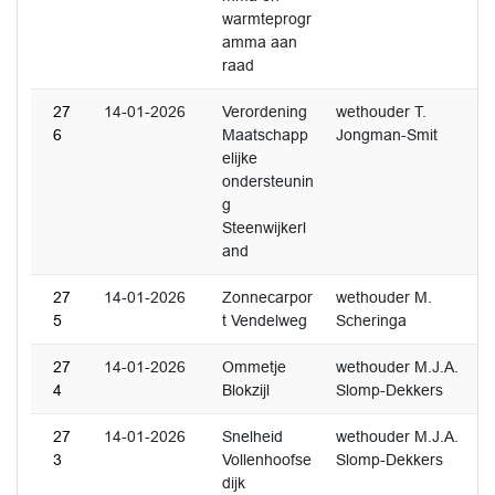
warmteprogr
amma aan
raad
27
14-01-2026
Verordening
wethouder T.
6
Maatschapp
Jongman-Smit
elijke
ondersteunin
g
Steenwijkerl
and
27
14-01-2026
Zonnecarpor
wethouder M.
5
t Vendelweg
Scheringa
27
14-01-2026
Ommetje
wethouder M.J.A.
4
Blokzijl
Slomp-Dekkers
27
14-01-2026
Snelheid
wethouder M.J.A.
3
Vollenhoofse
Slomp-Dekkers
dijk