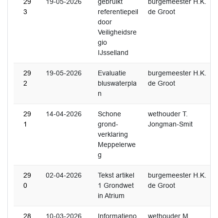
29
19-05-2026
gebruikt
burgemeester H.K.
3
referentiepeil
de Groot
door
Veiligheidsre
gio
IJsselland
29
19-05-2026
Evaluatie
burgemeester H.K.
2
bluswaterpla
de Groot
n
29
14-04-2026
Schone
wethouder T.
1
grond-
Jongman-Smit
verklaring
Meppelerwe
g
29
02-04-2026
Tekst artikel
burgemeester H.K.
0
1 Grondwet
de Groot
in Atrium
28
10-03-2026
Informatieno
wethouder M.