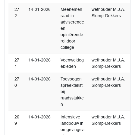
27
14-01-2026
Meenemen
wethouder M.J.A.
2
raad in
Slomp-Dekkers
adviserende
en
opiniërende
rol door
college
27
14-01-2026
Veenweideg
wethouder M.J.A.
1
ebieden
Slomp-Dekkers
27
14-01-2026
Toevoegen
wethouder M.J.A.
0
spreektekst
Slomp-Dekkers
bij
raadsstukke
n
26
14-01-2026
Intensieve
wethouder M.J.A.
9
landbouw in
Slomp-Dekkers
omgevingsvi