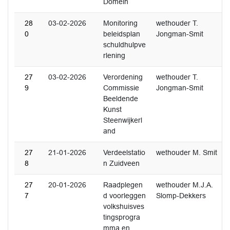
Domein
28
03-02-2026
Monitoring
wethouder T.
0
beleidsplan
Jongman-Smit
schuldhulpve
rlening
27
03-02-2026
Verordening
wethouder T.
9
Commissie
Jongman-Smit
Beeldende
Kunst
Steenwijkerl
and
27
21-01-2026
Verdeelstatio
wethouder M. Smit
8
n Zuidveen
27
20-01-2026
Raadplegen
wethouder M.J.A.
7
d voorleggen
Slomp-Dekkers
volkshuisves
tingsprogra
mma en