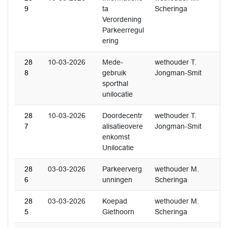
9
ta
Scheringa
Verordening
Parkeerregul
ering
28
10-03-2026
Mede-
wethouder T.
8
gebruik
Jongman-Smit
sporthal
unilocatie
28
10-03-2026
Doordecentr
wethouder T.
7
alisatieovere
Jongman-Smit
enkomst
Unilocatie
28
03-03-2026
Parkeerverg
wethouder M.
6
unningen
Scheringa
28
03-03-2026
Koepad
wethouder M.
5
Giethoorn
Scheringa