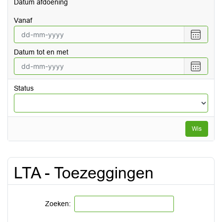
Datum afdoening
tot
en
vanaf
met
Selecte
een
Datum tot en met
datum
vanaf
Selecte
een
datum
Status
tot
en
met
Wis
LTA - Toezeggingen
Zoeken: