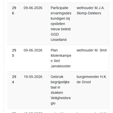
29
09-06-2026
Participatie
wethouder M.J.A.
6
ervaringsdes
Slomp-Dekkers
kundigen bij
opstellen
nieuw beleid
GGD
IJsselland
29
09-06-2026
Plan
wethouder M. Smit
5
Molenkampe
n Sint
Jansklooster
29
19-05-2026
Gebruik
burgemeester H.K.
4
begrijpelijke
de Groot
taal in
stukken
Veiligheidsre
gio