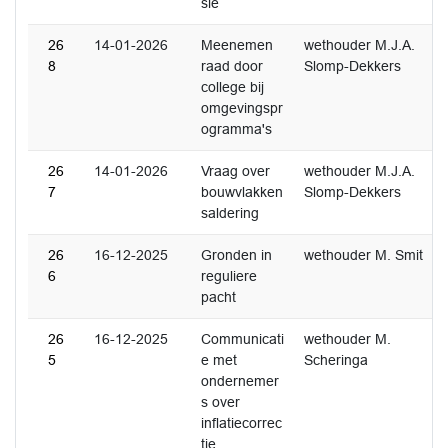
sie
26
14-01-2026
Meenemen
wethouder M.J.A.
8
raad door
Slomp-Dekkers
college bij
omgevingspr
ogramma's
26
14-01-2026
Vraag over
wethouder M.J.A.
7
bouwvlakken
Slomp-Dekkers
saldering
26
16-12-2025
Gronden in
wethouder M. Smit
6
reguliere
pacht
26
16-12-2025
Communicati
wethouder M.
5
e met
Scheringa
ondernemer
s over
inflatiecorrec
tie