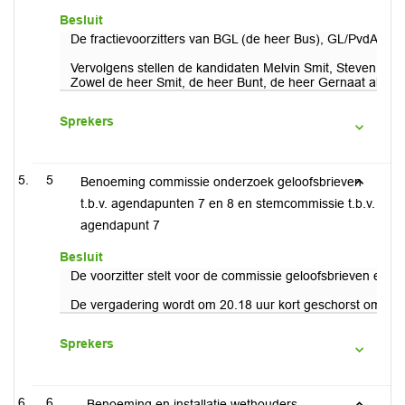
Besluit
De fractievoorzitters van BGL (de heer Bus), GL/PvdA (d
Vervolgens stellen de kandidaten Melvin Smit, Steven Bun
Zowel de heer Smit, de heer Bunt, de heer Gernaat als m
Sprekers
5
Benoeming commissie onderzoek geloofsbrieven
t.b.v. agendapunten 7 en 8 en stemcommissie t.b.v.
agendapunt 7
Besluit
De voorzitter stelt voor de commissie geloofsbrieven en d
De vergadering wordt om 20.18 uur kort geschorst om de g
Sprekers
6
Benoeming en installatie wethouders