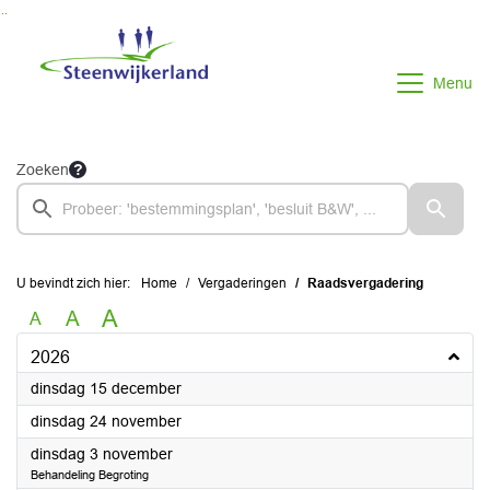
Ga naar de inhoud van deze pagina
Ga naar het zoeken
Ga naar het menu
Menu
Zoeken
U bevindt zich hier:
Home
Vergaderingen
Raadsvergadering
A
A
A
2026
2026
dinsdag 15 december
2026
dinsdag 24 november
2026
dinsdag 3 november
Behandeling Begroting