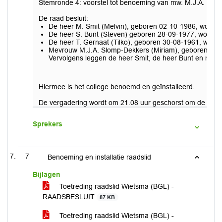
Stemronde 4: voorstel tot benoeming van mw. M.J.A. Slo
De raad besluit:
De heer M. Smit (Melvin), geboren 02-10-1986, wonen
De heer S. Bunt (Steven) geboren 28-09-1977, wonend
De heer T. Gernaat (Tilko), geboren 30-08-1961, wone
Mevrouw M.J.A. Slomp-Dekkers (Miriam), geboren 15-7
Vervolgens leggen de heer Smit, de heer Bunt en mevro
Hiermee is het college benoemd en geïnstalleerd.
De vergadering wordt om 21.08 uur geschorst om de zojuis
Sprekers
7
Benoeming en installatie raadslid
Bijlagen
Toetreding raadslid Wietsma (BGL) -
RAADSBESLUIT
87 KB
Toetreding raadslid Wietsma (BGL) -