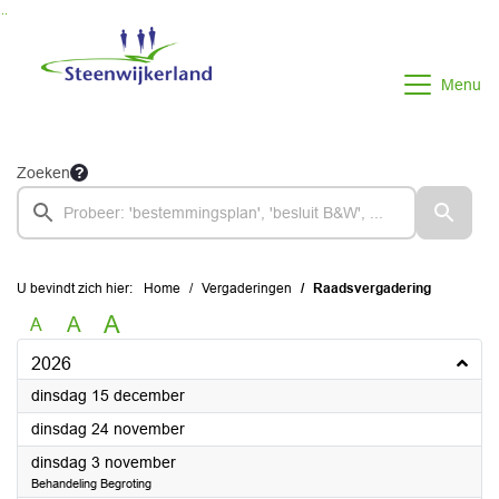
Ga naar de inhoud van deze pagina
Ga naar het zoeken
Ga naar het menu
Menu
Zoeken
U bevindt zich hier:
Home
Vergaderingen
Raadsvergadering
A
A
A
2026
2026
dinsdag 15 december
2026
dinsdag 24 november
2026
dinsdag 3 november
Behandeling Begroting