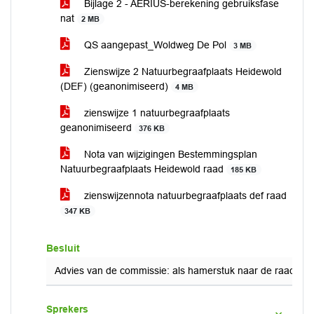
Bijlage 2 - AERIUS-berekening gebruiksfase
nat
2 MB
QS aangepast_Woldweg De Pol
3 MB
Zienswijze 2 Natuurbegraafplaats Heidewold
(DEF) (geanonimiseerd)
4 MB
zienswijze 1 natuurbegraafplaats
geanonimiseerd
376 KB
Nota van wijzigingen Bestemmingsplan
Natuurbegraafplaats Heidewold raad
185 KB
zienswijzennota natuurbegraafplaats def raad
347 KB
Besluit
Advies van de commissie: als hamerstuk naar de raad.
Sprekers