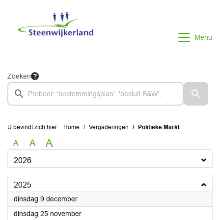
Ga naar de inhoud van deze pagina
Ga naar het zoeken
Ga naar het menu
Menu
Zoeken
U bevindt zich hier:
Home
Vergaderingen
Politieke Markt
A
A
A
2026
2025
2025
dinsdag 9 december
2025
dinsdag 25 november