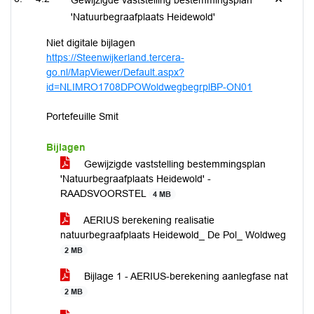
Gewijzigde vaststelling bestemmingsplan
'Natuurbegraafplaats Heidewold'
Niet digitale bijlagen
https://Steenwijkerland.tercera-
go.nl/MapViewer/Default.aspx?
id=NLIMRO1708DPOWoldwegbegrplBP-ON01
Portefeuille Smit
Bijlagen
Gewijzigde vaststelling bestemmingsplan
'Natuurbegraafplaats Heidewold' -
RAADSVOORSTEL
4 MB
AERIUS berekening realisatie
natuurbegraafplaats Heidewold_ De Pol_ Woldweg
2 MB
Bijlage 1 - AERIUS-berekening aanlegfase nat
2 MB