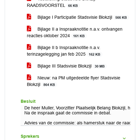
RAADSVOORSTEL
66 KB
Bijlage I Participatie Stadsvisie Blokzijl
566 KB
Bijlage II a Inspraaknotitie n.a.v. ontvangen
reacties oktober 2024
161 KB
Bijlage II b Inspraaknotitie n.a.v.
terinzagelegging jan feb 2025
162 KB
Bijlage III Stadsvisie Blokzijl
30 MB
Nieuw: na PM uitgedeelde flyer Stadsvisie
Blokzijl
864 KB
Besluit
De heer Muller, Voorzitter Plaatselijk Belang Blokzijl, houdt
Na de inspraak gaat de commissie in debat.
Advies van de commissie: als hamerstuk naar de raad.
Sprekers