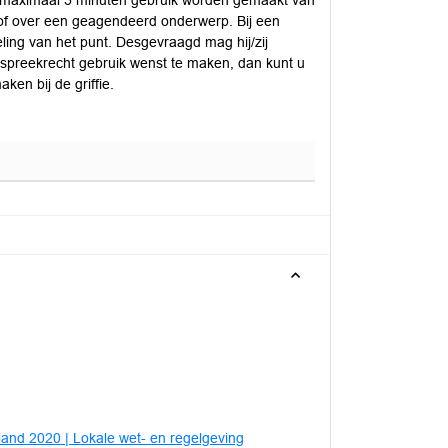
e maximaal 5 minuten gebruik worden gemaakt van
 of over een geagendeerd onderwerp. Bij een
ing van het punt. Desgevraagd mag hij/zij
 spreekrecht gebruik wenst te maken, dan kunt u
ken bij de griffie.
and 2020 | Lokale wet- en regelgeving