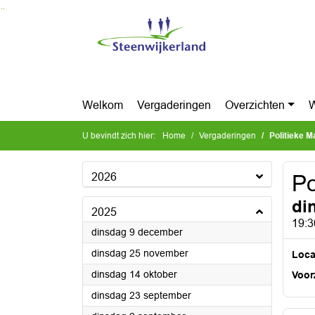
Ga naar de inhoud van deze pagina
Ga naar het zoeken
Ga naar het menu
Welkom
Vergaderingen
Overzichten
W
U bevindt zich hier:
Home
Vergaderingen
Politieke M
2026
Po
di
2025
19:3
2025
dinsdag 9 december
2025
dinsdag 25 november
Loca
2025
dinsdag 14 oktober
Voorz
2025
dinsdag 23 september