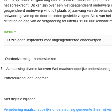
In een openbare vergadering van de politieke markt kan gedurend
het spreekrecht. Dit kan zijn over een niet-geagendeerd onderwerp
geagendeerd onderwerp vindt dit plaats bij aanvang van de behandel
antwoord geven op de door de leden gestelde vragen. Als u van het
dit tot op de dag van de vergadering tot uiterlijk 12.00 uur kenbaar ma
Besluit
Er zijn geen insprekers voor ongeagendeerde onderwerpen.
Oordeelvorming - hamerstukken
.1
Aanpassing diverse tarieven Wet maatschappelijke ondersteuning
Portefeuillehouder Jongman
Niet digitale bijlagen:
Verordening maatschappelijke ondersteuning gemeente Steenwijkerl