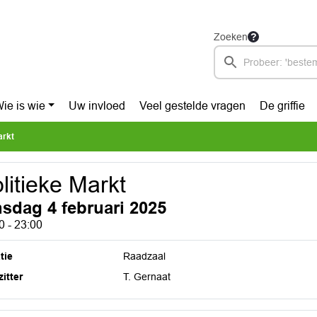
Zoeken
ie is wie
Uw invloed
Veel gestelde vragen
De griffie
arkt
litieke Markt
nsdag 4 februari 2025
0 - 23:00
tie
Raadzaal
itter
T. Gernaat