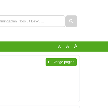
A
A
A
Vorige pagina