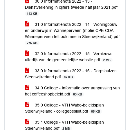
30.0 Informatienota 2022 - 13 -
Dienstverlening in cijfers tweede half jaar 2021.pdf
143 KB
31.0 Informatienota 2022 - 14 - Woningbouw
en onderwijs in Wanneperveen (motie CPB-CDA -
Wanneperveen telt ook mee in Steenwijkerland).pdf
276 KB
32.0 Informatienota 2022 - 15 - Vernieuwd
uiterlijk van de gemeentelijke website.pdf
2 MB
33.0 Informatienota 2022 - 16 - Dorpshuizen
Steenwijkerland.pdf
62 KB
34.0 College - Informatie over aanpassing van
het coffeeshopbeleid.pdf
83 KB
35.0 College - VTH Wabo-beleidsplan
Steenwijkeland - collegebesluit.pdf
55 KB
35.1 College - VTH Wabo-beleidsplan
Steenwijkeland.pdf
2 MB