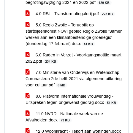
begrotingswijziging 2021 en 2022.pdf
120 KB
4.0 RSJ - Transformatiegalerij.pdf
223 KB
5.0 Regio Zwolle - Terugblik op
startbijeenkomst NOVI gebied Regio Zwolle 'Samen
werken aan een klimaatbestendige groeiregio'
(donderdag 17 februari).docx
41 KB
6.0 Raden in Verzet - Voortgangsnotitie maart
2022.pdf
234 KB
7.0 Ministerie van Onderwijs en Wetenschap -
Coronasteun 2de helft 2021 via algemene uitkering
voor cultuur.pdf
6 MB
8.0 Platvorm Internationale vrouwendag -
Uitspreken tegen ongewenst gedrag.docx
51 KB
11.0 NVRD - Nationale week van de
Afvalhelden.docx
73 KB
12.0 Woonkracht - Tekort aan woningen.docx