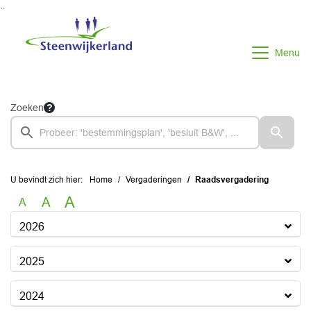
Ga naar de inhoud van deze pagina
Ga naar het zoeken
Ga naar het menu
Menu
Zoeken
U bevindt zich hier:
Home
Vergaderingen
Raadsvergadering
A
A
A
2026
2025
2024