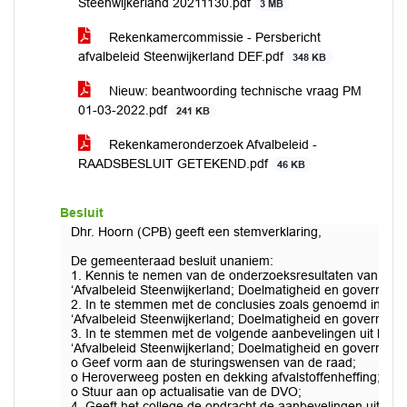
Steenwijkerland 20211130.pdf
3 MB
Rekenkamercommissie - Persbericht
afvalbeleid Steenwijkerland DEF.pdf
348 KB
Nieuw: beantwoording technische vraag PM
01-03-2022.pdf
241 KB
Rekenkameronderzoek Afvalbeleid -
RAADSBESLUIT GETEKEND.pdf
46 KB
Besluit
Dhr. Hoorn (CPB) geeft een stemverklaring,
De gemeenteraad besluit unaniem:
1. Kennis te nemen van de onderzoeksresultaten van het
‘Afvalbeleid Steenwijkerland; Doelmatigheid en governance
2. In te stemmen met de conclusies zoals genoemd in he
‘Afvalbeleid Steenwijkerland; Doelmatigheid en governance
3. In te stemmen met de volgende aanbevelingen uit het
‘Afvalbeleid Steenwijkerland; Doelmatigheid en governance
o Geef vorm aan de sturingswensen van de raad;
o Heroverweeg posten en dekking afvalstoffenheffing;
o Stuur aan op actualisatie van de DVO;
4. Geeft het college de opdracht de aanbevelingen uit he