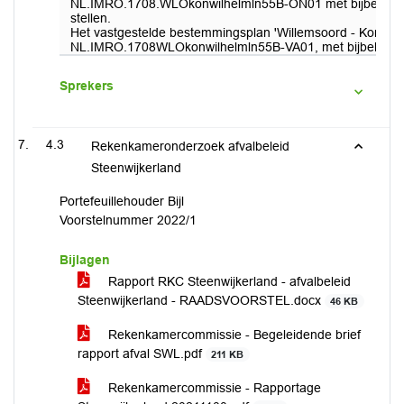
NL.IMRO.1708.WLOkonwilhelmln55B-ON01 met bijbehorende t
stellen.
Het vastgestelde bestemmingsplan 'Willemsoord - Koningin 
NL.IMRO.1708WLOkonwilhelmln55B-VA01, met bijbehorende
Sprekers
4.3
Rekenkameronderzoek afvalbeleid
Steenwijkerland
Portefeuillehouder Bijl
Voorstelnummer 2022/1
Bijlagen
Rapport RKC Steenwijkerland - afvalbeleid
Steenwijkerland - RAADSVOORSTEL.docx
46 KB
Rekenkamercommissie - Begeleidende brief
rapport afval SWL.pdf
211 KB
Rekenkamercommissie - Rapportage