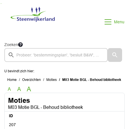
Ga naar de inhoud van deze pagina
Ga naar het zoeken
Ga naar het menu
Menu
Zoeken
U bevindt zich hier:
Home
Overzichten
Moties
M03 Motie BGL - Behoud bibliotheek
A
A
A
Moties
M03 Motie BGL - Behoud bibliotheek
ID
207