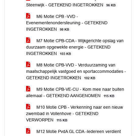
Steenwijk - GETEKEND INGETROKKEN
96 KB
M6 Motie CPB -VVD -
Evenementenondersteuning - GETEKEND
INGETROKKEN
98 KB
M7 Motie CPB-CDA - Wijkgerichte opslag van
duurzaam opgewekte energie - GETEKEND
INGETROKKEN
103 KB
M8 Motie CPB-VVD - Verduurzaming van
maatschappelijk vastgoed en sportaccommodaties -
GETEKEND INGETROKKEN
102 KB
M9 Motie CPB-VE-CU - Kom mee naar buiten
allemaal - GETEKEND AANGENOMEN
115 KB
M10 Motie CPB - Verkenning naar een nieuw
zwembad in Vollenhove - GETEKEND
VERWORPEN
115 KB
M12 Motie PvdA GL CDA -Iedereen verdient