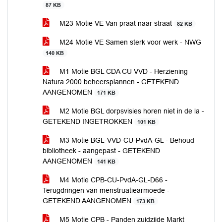
87 KB
M23 Motie VE Van praat naar straat
82 KB
M24 Motie VE Samen sterk voor werk - NWG
140 KB
M1 Motie BGL CDA CU VVD - Herziening
Natura 2000 beheersplannen - GETEKEND
AANGENOMEN
171 KB
M2 Motie BGL dorpsvisies horen niet in de la -
GETEKEND INGETROKKEN
101 KB
M3 Motie BGL-VVD-CU-PvdA-GL - Behoud
bibliotheek - aangepast - GETEKEND
AANGENOMEN
141 KB
M4 Motie CPB-CU-PvdA-GL-D66 -
Terugdringen van menstruatiearmoede -
GETEKEND AANGENOMEN
173 KB
M5 Motie CPB - Panden zuidzijde Markt