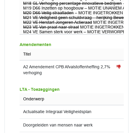
M18
GL Verhoging percentage innovatieve bedrijven
- MO
M19 D66 Inzetten op hoogbouw – MOTIE UNANIEM AA
M20
D66 Veilig straatladen
– MOTIE INGETROKKEN
M21
VE Veiligheid geen schuldvraag – herijking Beweging
M22
VE Herstart Jongeren Actieraad
MOTIE INGETROKK
M23
VE Van praat naar straat
MOTIE INGETROKKEN
M24 VE Samen sterk voor werk – MOTIE VERWORPEN met 
Amendementen
Titel
A2 Amendement CPB Afvalstoffenheffing 2,7%
verhoging
LTA - Toezeggingen
Onderwerp
Actualisatie Integraal Veiligheidsplan
Doorgeleiden van mensen naar werk