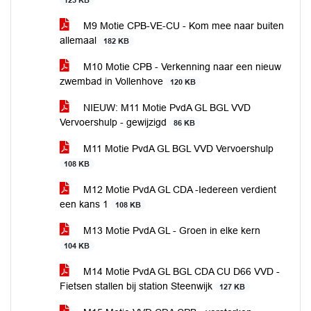
123 KB
M9 Motie CPB-VE-CU - Kom mee naar buiten
allemaal
182 KB
M10 Motie CPB - Verkenning naar een nieuw
zwembad in Vollenhove
120 KB
NIEUW: M11 Motie PvdA GL BGL VVD
Vervoershulp - gewijzigd
86 KB
M11 Motie PvdA GL BGL VVD Vervoershulp
108 KB
M12 Motie PvdA GL CDA -Iedereen verdient
een kans 1
108 KB
M13 Motie PvdA GL - Groen in elke kern
104 KB
M14 Motie PvdA GL BGL CDA CU D66 VVD -
Fietsen stallen bij station Steenwijk
127 KB