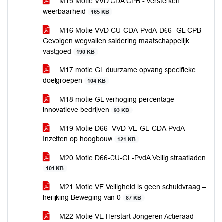
M15 Motie VVD CDA CPB - versterken
weerbaarheid
165 KB
M16 Motie VVD-CU-CDA-PvdA-D66- GL CPB
Gevolgen wegvallen saldering maatschappelijk
vastgoed
190 KB
M17 motie GL duurzame opvang specifieke
doelgroepen
104 KB
M18 motie GL verhoging percentage
innovatieve bedrijven
93 KB
M19 Motie D66- VVD-VE-GL-CDA-PvdA
Inzetten op hoogbouw
121 KB
M20 Motie D66-CU-GL-PvdA Veilig straatladen
101 KB
M21 Motie VE Veiligheid is geen schuldvraag –
herijking Beweging van 0
87 KB
M22 Motie VE Herstart Jongeren Actieraad