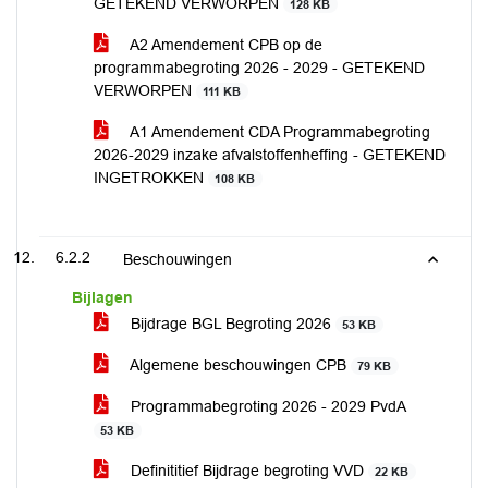
GETEKEND VERWORPEN
128 KB
A2 Amendement CPB op de
programmabegroting 2026 - 2029 - GETEKEND
VERWORPEN
111 KB
A1 Amendement CDA Programmabegroting
2026-2029 inzake afvalstoffenheffing - GETEKEND
INGETROKKEN
108 KB
6.2.2
Beschouwingen
Bijlagen
Bijdrage BGL Begroting 2026
53 KB
Algemene beschouwingen CPB
79 KB
Programmabegroting 2026 - 2029 PvdA
53 KB
Definititief Bijdrage begroting VVD
22 KB