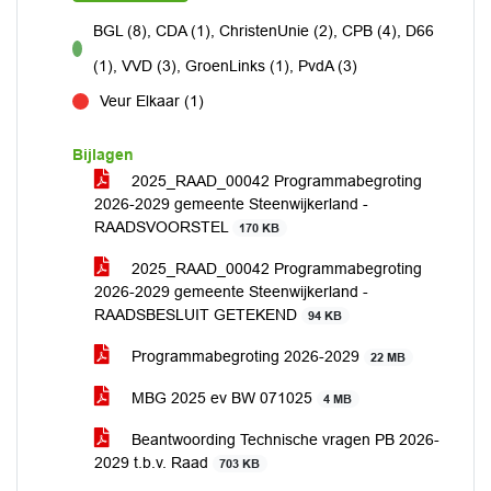
BGL (8), CDA (1), ChristenUnie (2), CPB (4), D66
voor
(1), VVD (3), GroenLinks (1), PvdA (3)
Veur Elkaar (1)
tegen
Bijlagen
2025_RAAD_00042 Programmabegroting
2026-2029 gemeente Steenwijkerland -
RAADSVOORSTEL
170 KB
2025_RAAD_00042 Programmabegroting
2026-2029 gemeente Steenwijkerland -
RAADSBESLUIT GETEKEND
94 KB
Programmabegroting 2026-2029
22 MB
MBG 2025 ev BW 071025
4 MB
Beantwoording Technische vragen PB 2026-
2029 t.b.v. Raad
703 KB