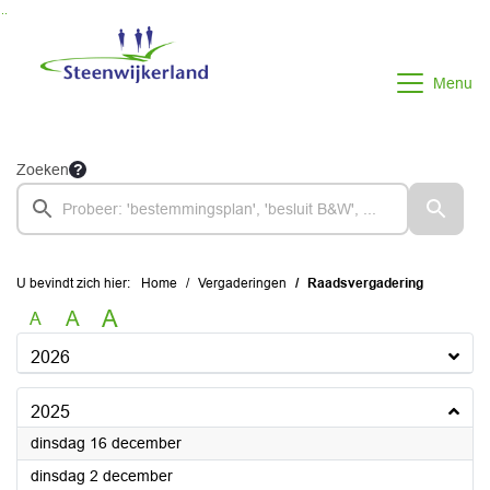
Ga naar de inhoud van deze pagina
Ga naar het zoeken
Ga naar het menu
Menu
Zoeken
U bevindt zich hier:
Home
Vergaderingen
Raadsvergadering
A
A
A
2026
2025
2025
dinsdag 16 december
2025
dinsdag 2 december