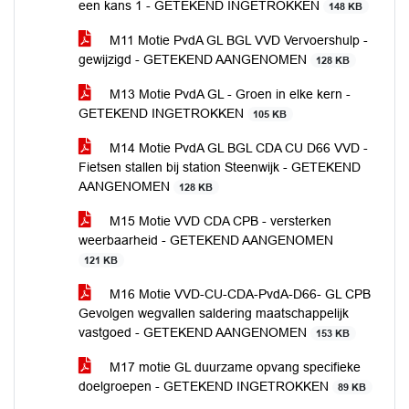
een kans 1 - GETEKEND INGETROKKEN
148 KB
M11 Motie PvdA GL BGL VVD Vervoershulp -
gewijzigd - GETEKEND AANGENOMEN
128 KB
M13 Motie PvdA GL - Groen in elke kern -
GETEKEND INGETROKKEN
105 KB
M14 Motie PvdA GL BGL CDA CU D66 VVD -
Fietsen stallen bij station Steenwijk - GETEKEND
AANGENOMEN
128 KB
M15 Motie VVD CDA CPB - versterken
weerbaarheid - GETEKEND AANGENOMEN
121 KB
M16 Motie VVD-CU-CDA-PvdA-D66- GL CPB
Gevolgen wegvallen saldering maatschappelijk
vastgoed - GETEKEND AANGENOMEN
153 KB
M17 motie GL duurzame opvang specifieke
doelgroepen - GETEKEND INGETROKKEN
89 KB