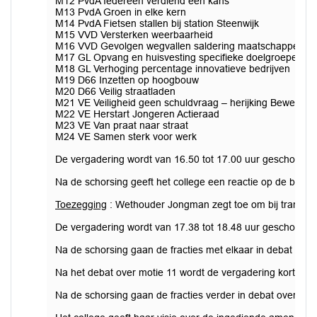
M12 PvdA Iedereen verdiend een kans
M13 PvdA Groen in elke kern
M14 PvdA Fietsen stallen bij station Steenwijk
M15 VVD Versterken weerbaarheid
M16 VVD Gevolgen wegvallen saldering maatschappelijk 
M17 GL Opvang en huisvesting specifieke doelgroepen
M18 GL Verhoging percentage innovatieve bedrijven
M19 D66 Inzetten op hoogbouw
M20 D66 Veilig straatladen
M21 VE Veiligheid geen schuldvraag – herijking Beweging
M22 VE Herstart Jongeren Actieraad
M23 VE Van praat naar straat
M24 VE Samen sterk voor werk
De vergadering wordt van 16.50 tot 17.00 uur geschorst.
Na de schorsing geeft het college een reactie op de besch
Toezegging
: Wethouder Jongman zegt toe om bij transitie
De vergadering wordt van 17.38 tot 18.48 uur geschorst.
Na de schorsing gaan de fracties met elkaar in debat ov
Na het debat over motie 11 wordt de vergadering kort gesc
Na de schorsing gaan de fracties verder in debat over de 