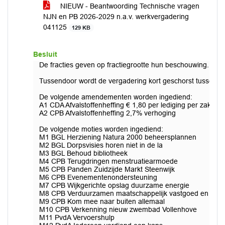
NIEUW - Beantwoording Technische vragen
NJN en PB 2026-2029 n.a.v. werkvergadering
041125
129 KB
Besluit
De fracties geven op fractiegrootte hun beschouwing. Fra
Tussendoor wordt de vergadering kort geschorst tussen 15
De volgende amendementen worden ingediend:
A1 CDA Afvalstoffenheffing € 1,80 per lediging per zak
A2 CPB Afvalstoffenheffing 2,7% verhoging
De volgende moties worden ingediend:
M1 BGL Herziening Natura 2000 beheersplannen
M2 BGL Dorpsvisies horen niet in de la
M3 BGL Behoud bibliotheek
M4 CPB Terugdringen menstruatiearmoede
M5 CPB Panden Zuidzijde Markt Steenwijk
M6 CPB Evenementenondersteuning
M7 CPB Wijkgerichte opslag duurzame energie
M8 CPB Verduurzamen maatschappelijk vastgoed en spo
M9 CPB Kom mee naar buiten allemaal
M10 CPB Verkenning nieuw zwembad Vollenhove
M11 PvdA Vervoershulp