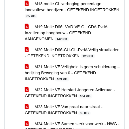
M18 motie GL verhoging percentage
innovatieve bedrijven - GETEKEND INGETROKKEN
85 KB
M19 Motie D66- VVD-VE-GL-CDA-PvdA
Inzetten op hoogbouw - GETEKEND
AANGENOMEN
142 KB
M20 Motie D66-CU-GL-PvdA Veilig straatladen
- GETEKEND INGETROKKEN
123 KB
M21 Motie VE Veiligheid is geen schuldvraag –
herijking Beweging van 0 - GETEKEND
INGETROKKEN
109 KB
M22 Motie VE Herstart Jongeren Actieraad -
GETEKEND INGETROKKEN
104 KB
M23 Motie VE Van praat naar straat -
GETEKEND INGETROKKEN
85 KB
M24 Motie VE Samen sterk voor werk - NWG -