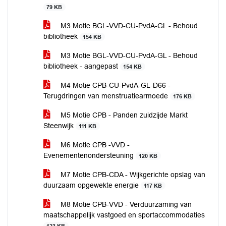
79 KB
M3 Motie BGL-VVD-CU-PvdA-GL - Behoud
bibliotheek
154 KB
M3 Motie BGL-VVD-CU-PvdA-GL - Behoud
bibliotheek - aangepast
154 KB
M4 Motie CPB-CU-PvdA-GL-D66 -
Terugdringen van menstruatiearmoede
176 KB
M5 Motie CPB - Panden zuidzijde Markt
Steenwijk
111 KB
M6 Motie CPB -VVD -
Evenementenondersteuning
120 KB
M7 Motie CPB-CDA - Wijkgerichte opslag van
duurzaam opgewekte energie
117 KB
M8 Motie CPB-VVD - Verduurzaming van
maatschappelijk vastgoed en sportaccommodaties