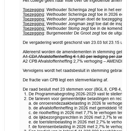
Het college geeft haar visie over de ingediende amendem
Toezegging
: Wethouder Scheringa zegt toe in het eerste k
Toezegging
: Wethouder Scheringa zegt toe in 2026 een pilo
Toezegging:
Wethouder Jongman doet de toezegging mensen 
Toezegging:
Wethouder Jongman zegt toe dat de inspannin
Toezegging:
Wethouder Slomp zegt toe in de komende maan
Toezegging
: Burgemeester De Groot zegt toe de uitgangspu
De vergadering wordt geschorst van 23.03 tot 23.15 uur.
Allereerst worden de amendementen in stemming gebrach
A1 CDA
Afvalstoffenheffing € 1,80 per lediging per zak
- A
A2 CPB Afvalstoffenheffing 2,7% verhoging – AMENDEME
Vervolgens wordt het raadsbesluit in stemming gebracht.
De fractie van CPB legt een stemverklaring af.
De raad besluit met 23 stemmen voor (BGL 8, CPB 4, PvdA
De Programmabegroting 2026-2029 vast te stellen.
De tarieven voor gemeentelijke belastingen en rechten 
a. de onroerendezaakbelasting in 2026 te verhogen me
b. de afvalstoffenheffing in 2026 met gemiddeld 18,8
c. de rioolheffing in 2026 met 7,7% te verhogen ten o
d. de lijkbezorgingsrechten in 2026 met 2,7% te verh
e. de toeristenbelasting in 2026 met 2,7% te verhogen 
f. de forensenbelasting in 2026 met 2,7% te verhogen 