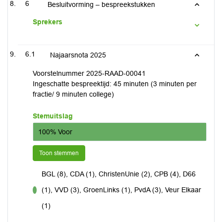
6
Besluitvorming – bespreekstukken
Sprekers
6.1
Najaarsnota 2025
Voorstelnummer 2025-RAAD-00041
Ingeschatte bespreektijd: 45 minuten (3 minuten per
fractie/ 9 minuten college)
Stemuitslag
100% Voor
Toon stemmen
BGL (8), CDA (1), ChristenUnie (2), CPB (4), D66
(1), VVD (3), GroenLinks (1), PvdA (3), Veur Elkaar
voor
(1)