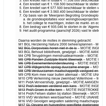
Een krediet van in totaal € 11.338.000 beschikbaar te 
Een krediet van € 1.158.500 beschikbaar te stellen voo
Een krediet van € 577.500 beschikbaar te stellen voor 
Een krediet van € 3.560.400 beschikbaar te stellen vo
Op basis van de ‘Meerjaren Begroting Grondexploitaties
a. de grondexploitaties voor woningbouwprojecten en be
b. het college te machtigen, indien de markt- en econ
Een bedrag van € 935.046 te storten in de ‘Algemene re
Het audit-programma (jaarschijf 2026) vast te stellen 
Daarna worden de moties in stemming gebracht:
M1 BGL Herziening Natura 2000 beheersplannen - M
M2
BGL Dorpsvisies horen niet in de la
– MOTIE INGETR
M3 BGL Behoud bibliotheek, gewijzigd – MOTIE AANGENO
M4 CPB Terugdringen menstruatiearmoede – MOTIE AANG
M5
CPB Panden Zuidzijde Markt Steenwijk
– MOTIE ING
M6
CPB Evenementenondersteuning
– MOTIE INGETRO
M7
CPB Wijkgerichte opslag duurzame energie
– MOTIE 
M8
CPB Verduurzamen maatschappelijk vastgoed en spo
M9 CPB Kom mee naar buiten allemaal – MOTIE UNAN
M10 CPB Verkenning nieuw zwembad Vollenhove – MOTIE
M11 PvdA Vervoershulp, gewijzigd – MOTIE AANGENOMEN 
M12
PvdA Iedereen verdiend een kans
- MOTIE INGETR
M13
PvdA Groen in elke kern
– MOTIE INGETROKKEN
M14 PvdA Fietsen stallen bij station Steenwijk – MOTIE
M15 VVD Versterken weerbaarheid – MOTIE UNANIEM
M16 VVD Gevolgen wegvallen saldering maatschappeli
M17
GL Opvang en huisvesting specifieke doelgroepen
- 