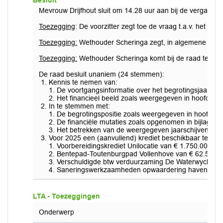
Besluit
Mevrouw Drijfhout sluit om 14.28 uur aan bij de vergaderi
Toezegging
: De voorzitter zegt toe de vraag t.a.v. het p
Toezegging:
Wethouder Scheringa zegt, in algemene zin, to
Toezegging:
Wethouder Scheringa komt bij de raad terug op
De raad besluit unaniem (24 stemmen):
Kennis te nemen van:
1. De voortgangsinformatie over het begrotingsjaar 202
2. Het financieel beeld zoals weergegeven in hoofdstuk
In te stemmen met:
1. De begrotingspositie zoals weergegeven in hoofdstuk 
2. De financiële mutaties zoals opgenomen in bijlage 5.
3. Het betrekken van de weergegeven jaarschijven 202
Voor 2025 een (aanvullend) krediet beschikbaar te stell
1. Voorbereidingskrediet Unilocatie van € 1.750.000;
2. Bentepad-Toutenburgpad Vollenhove van € 62.500;
3. Verschuldigde btw verduurzaming De Waterwyck van
4. Saneringswerkzaamheden opwaardering haven ’t Bal
LTA - Toezeggingen
Onderwerp