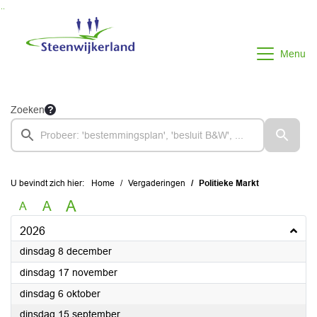
Ga naar de inhoud van deze pagina
Ga naar het zoeken
Ga naar het menu
Menu
Zoeken
U bevindt zich hier:
Home
Vergaderingen
Politieke Markt
A
A
A
2026
2026
dinsdag 8 december
2026
dinsdag 17 november
2026
dinsdag 6 oktober
2026
dinsdag 15 september