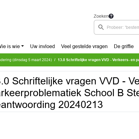
Zoeken
ie is wie
Uw invloed
Veel gestelde vragen
De griffie
dering (dinsdag 5 maart 2024)
13.0 Schriftelijke vragen VVD - Verkeers- en parkeerproblematiek School B Ste
.0 Schriftelijke vragen VVD - V
rkeerproblematiek School B Ste
eantwoording 20240213