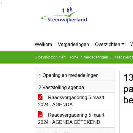
Ga naar de inhoud van deze pagina
Ga naar het zoeken
Ga naar het menu
Welkom
Vergaderingen
Overzichten
W
U bevindt zich hier:
Home
Vergaderingen
Raadsverga
13
1 Opening en mededelingen
pa
2 Vaststelling agenda
b
Raadsvergadering 5 maart
2024 - AGENDA
Raadsvergadering 5 maart
2024 - AGENDA GETEKEND