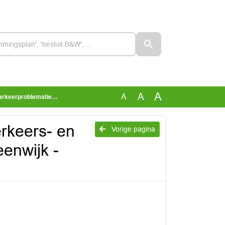
A
A
A
enwijk - beantwoording 20240213
erkeers- en
Vorige pagina
enwijk -