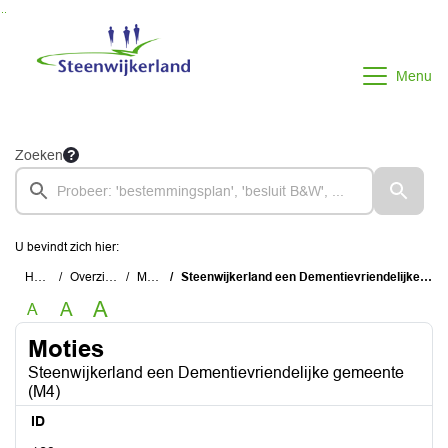
Ga naar de inhoud van deze pagina
Ga naar het zoeken
Ga naar het menu
Menu
Zoeken
U bevindt zich hier:
Home
Overzichten
Moties
Steenwijkerland een Dementievriendelijke gemeente (M4)
A
A
A
Moties
Steenwijkerland een Dementievriendelijke gemeente
(M4)
ID