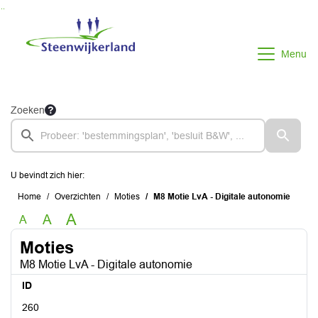
Ga naar de inhoud van deze pagina
Ga naar het zoeken
Ga naar het menu
Menu
Zoeken
U bevindt zich hier:
Home
Overzichten
Moties
M8 Motie LvA - Digitale autonomie
A
A
A
Moties
M8 Motie LvA - Digitale autonomie
ID
260