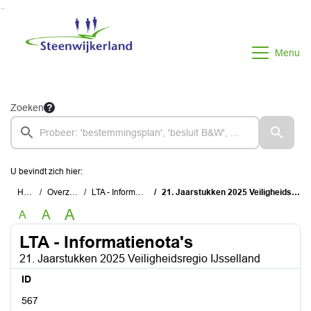
Ga naar de inhoud van deze pagina
Ga naar het zoeken
Ga naar het menu
Menu
Zoeken
U bevindt zich hier:
Home
Overzichten
LTA - Informatienota's
21. Jaarstukken 2025 Veiligheidsregio IJsselland
A
A
A
LTA - Informatienota's
21. Jaarstukken 2025 Veiligheidsregio IJsselland
ID
567