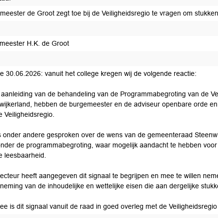
eester de Groot zegt toe bij de Veiligheidsregio te vragen om stukken in
meester H.K. de Groot
e 30.06.2026: vanuit het college kregen wij de volgende reactie:
 aanleiding van de behandeling van de Programmabegroting van de Vei
wijkerland, hebben de burgemeester en de adviseur openbare orde en 
 Veiligheidsregio.
is onder andere gesproken over de wens van de gemeenteraad Steenwij
nder de programmabegroting, waar mogelijk aandacht te hebben voor het
e leesbaarheid.
recteur heeft aangegeven dit signaal te begrijpen en mee te willen ne
tneming van de inhoudelijke en wettelijke eisen die aan dergelijke stuk
ee is dit signaal vanuit de raad in goed overleg met de Veiligheidsregi