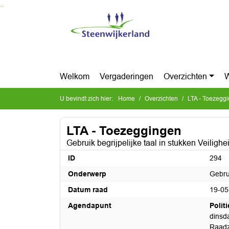
Ga naar de inhoud van deze pagina
Ga naar het zoeken
Ga naar het menu
Welkom
Vergaderingen
Overzichten
W
U bevindt zich hier:
Home
Overzichten
LTA - Toezegg
LTA - Toezeggingen
Gebruik begrijpelijke taal in stukken Veilighe
ID
294
Onderwerp
Gebrui
Datum raad
19-05
Agendapunt
Polit
dinsd
Raadz