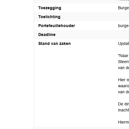
Toezegging
Burgem
Toelichting
Portefeuillehouder
burge
Deadline
Stand van zaken
Updat
"Naar
Steen
van de
Hier 
waaro
van d
De di
inach
Hierm