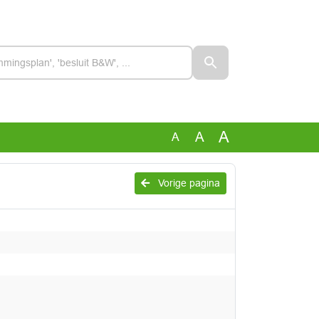
A
A
A
Vorige pagina