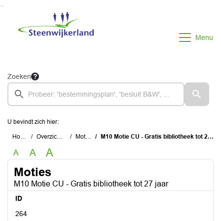
Ga naar de inhoud van deze pagina
Ga naar het zoeken
Ga naar het menu
Menu
Zoeken
U bevindt zich hier:
Home
Overzichten
Moties
M10 Motie CU - Gratis bibliotheek tot 27 jaar
A
A
A
Moties
M10 Motie CU - Gratis bibliotheek tot 27 jaar
ID
264