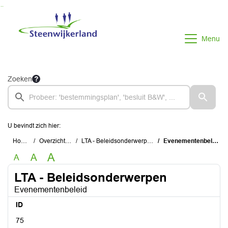
Ga naar de inhoud van deze pagina
Ga naar het zoeken
Ga naar het menu
Menu
Zoeken
U bevindt zich hier:
Home
Overzichten
LTA - Beleidsonderwerpen
Evenementenbeleid
A
A
A
LTA - Beleidsonderwerpen
Evenementenbeleid
ID
75