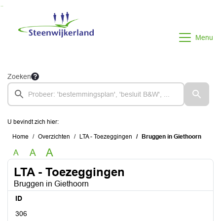
Ga naar de inhoud van deze pagina
Ga naar het zoeken
Ga naar het menu
Menu
Zoeken
U bevindt zich hier:
Home
Overzichten
LTA - Toezeggingen
Bruggen in Giethoorn
A
A
A
LTA - Toezeggingen
Bruggen in Giethoorn
ID
306