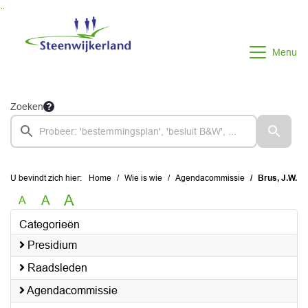
Ga naar de inhoud van deze pagina
Ga naar het zoeken
Ga naar het menu
Menu
Zoeken
U bevindt zich hier:
Home
Wie is wie
Agendacommissie
Brus, J.W.
A
A
A
Categorieën
Presidium
Raadsleden
Agendacommissie