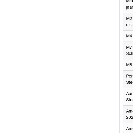
M10
jaa
M2 
dich
M4 
M7 
Sch
M8 
Per
Ste
Aan
Ste
Ame
202
Ame