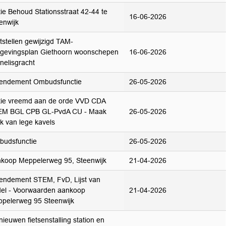
ie Behoud Stationsstraat 42-44 te
16-06-2026
enwijk
tstellen gewijzigd TAM-
evingsplan Giethoorn woonschepen
16-06-2026
nelisgracht
endement Ombudsfunctie
26-05-2026
ie vreemd aan de orde VVD CDA
EM BGL CPB GL-PvdA CU - Maak
26-05-2026
k van lege kavels
udsfunctie
26-05-2026
koop Meppelerweg 95, Steenwijk
21-04-2026
ndement STEM, FvD, Lijst van
el - Voorwaarden aankoop
21-04-2026
pelerweg 95 Steenwijk
nieuwen fietsenstalling station en