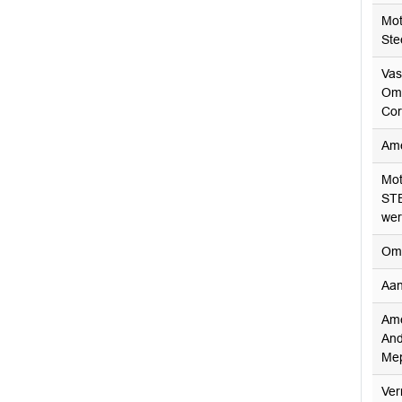
Mot
Ste
Vas
Omg
Cor
Am
Mot
ST
wer
Omb
Aan
Ame
And
Mep
Ver