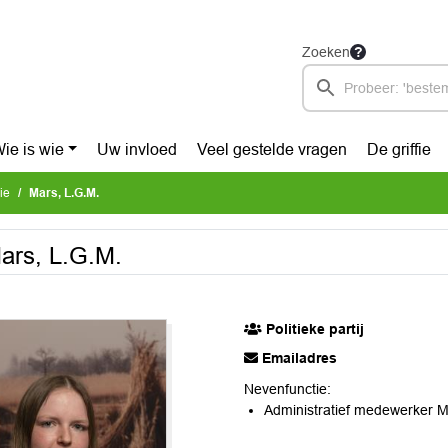
Zoeken
ie is wie
Uw invloed
Veel gestelde vragen
De griffie
ie
Mars, L.G.M.
ars, L.G.M.
Politieke partij
Emailadres
Nevenfunctie:
Administratief medewerker Ma