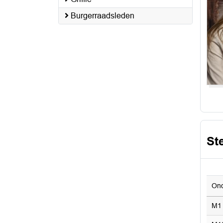
Burgerraadsleden
St
On
M1 