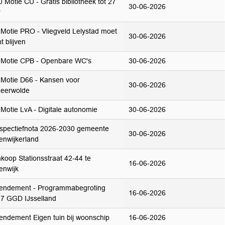
 Motie CU - Gratis bibliotheek tot 27
30-06-2026
r
Motie PRO - Vliegveld Lelystad moet
30-06-2026
t blijven
Motie CPB - Openbare WC's
30-06-2026
Motie D66 - Kansen voor
30-06-2026
eerwolde
Motie LvA - Digitale autonomie
30-06-2026
spectiefnota 2026-2030 gemeente
30-06-2026
enwijkerland
koop Stationsstraat 42-44 te
16-06-2026
enwijk
ndement - Programmabegroting
16-06-2026
7 GGD IJsselland
ndement Eigen tuin bij woonschip
16-06-2026