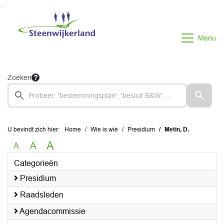
Ga naar de inhoud van deze pagina
Ga naar het zoeken
Ga naar het menu
Menu
Zoeken
U bevindt zich hier:
Home
Wie is wie
Presidium
Metin, D.
A
A
A
Categorieën
Presidium
Raadsleden
Agendacommissie