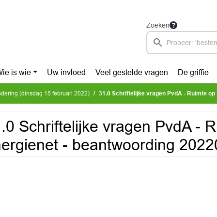
Zoeken
ie is wie
Uw invloed
Veel gestelde vragen
De griffie
ering (dinsdag 15 februari 2022)
31.0 Schriftelijke vragen PvdA - Ruimte op het energienet
.0 Schriftelijke vragen PvdA - 
ergienet - beantwoording 2022