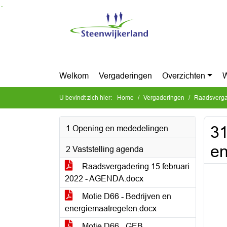
Ga naar de inhoud van deze pagina
Ga naar het zoeken
Ga naar het menu
Welkom
Vergaderingen
Overzichten
W
U bevindt zich hier:
Home
Vergaderingen
Raadsvergad
31
1 Opening en mededelingen
en
2 Vaststelling agenda
Raadsvergadering 15 februari
2022 - AGENDA.docx
Motie D66 - Bedrijven en
energiemaatregelen.docx
Motie D66 - GEB