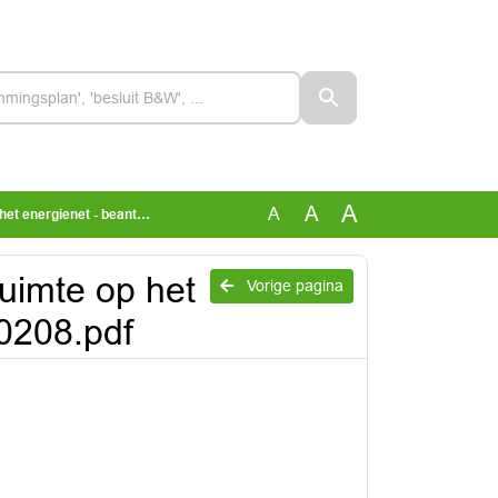
A
A
A
 - beantwoording 20220208.pdf
Ruimte op het
Vorige pagina
0208.pdf