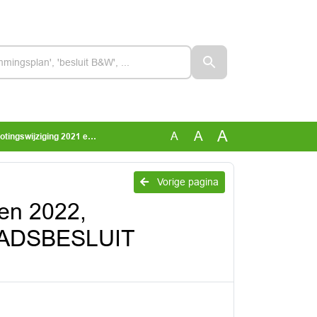
A
A
A
nst IJsselland - RAADSBESLUIT GETEKEND.pdf
Vorige pagina
 en 2022,
RAADSBESLUIT