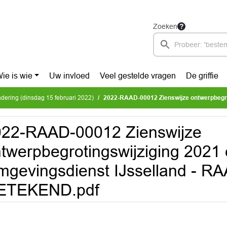
Zoeken
ie is wie
Uw invloed
Veel gestelde vragen
De griffie
ering (dinsdag 15 februari 2022)
2022-RAAD-00012 Zienswijze ontwerpbegrotingswijziging 2021 en 2022, Omgevingsdie
022-RAAD-00012 Zienswijze
twerpbegrotingswijziging 2021
gevingsdienst IJsselland - 
ETEKEND.pdf