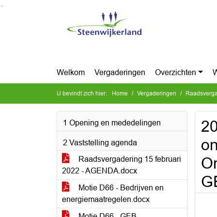
Ga naar de inhoud van deze pagina
Ga naar het zoeken
Ga naar het menu
Welkom
Vergaderingen
Overzichten
W
U bevindt zich hier:
Home
Vergaderingen
Raadsvergad
2
1 Opening en mededelingen
on
2 Vaststelling agenda
Om
Raadsvergadering 15 februari
2022 - AGENDA.docx
G
Motie D66 - Bedrijven en
energiemaatregelen.docx
Motie D66 - GEB