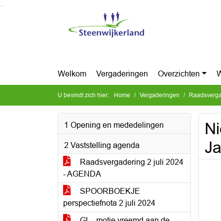
Ga naar de inhoud van deze pagina
Ga naar het zoeken
Ga naar het menu
Welkom
Vergaderingen
Overzichten
W
U bevindt zich hier:
Home
Vergaderingen
Raadsvergad
Ni
1 Opening en mededelingen
Ja
2 Vaststelling agenda
Raadsvergadering 2 juli 2024
- AGENDA
SPOORBOEKJE
perspectiefnota 2 juli 2024
GL - motie vreemd aan de