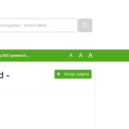
A
A
A
2023 gewaarmerkt
d -
Vorige pagina