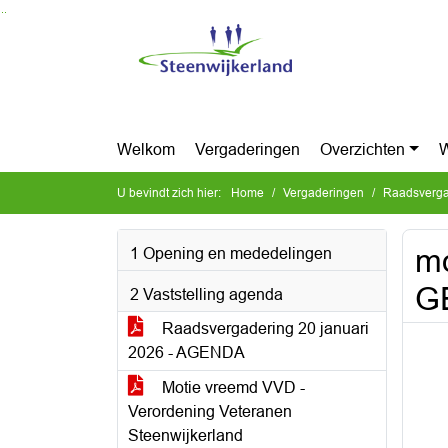
Ga naar de inhoud van deze pagina
Ga naar het zoeken
Ga naar het menu
Welkom
Vergaderingen
Overzichten
W
U bevindt zich hier:
Home
Vergaderingen
Raadsvergad
mo
1 Opening en mededelingen
G
2 Vaststelling agenda
Raadsvergadering 20 januari
2026 - AGENDA
Motie vreemd VVD -
Verordening Veteranen
Steenwijkerland