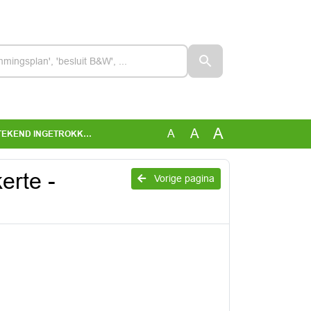
A
A
A
GETEKEND INGETROKKEN
erte -
Vorige pagina