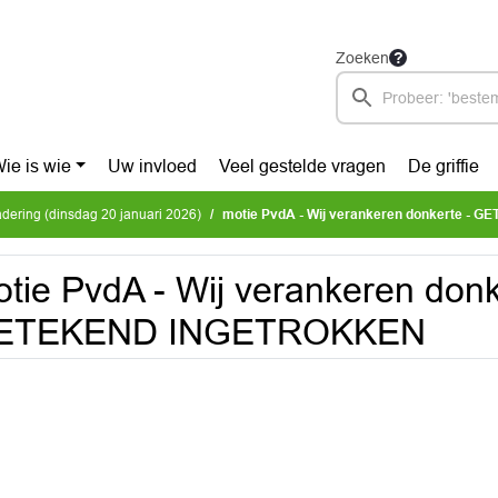
Zoeken
ie is wie
Uw invloed
Veel gestelde vragen
De griffie
ering (dinsdag 20 januari 2026)
motie PvdA - Wij verankeren donkerte - 
tie PvdA - Wij verankeren donk
ETEKEND INGETROKKEN