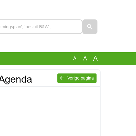
A
A
A
 Agenda
Vorige pagina