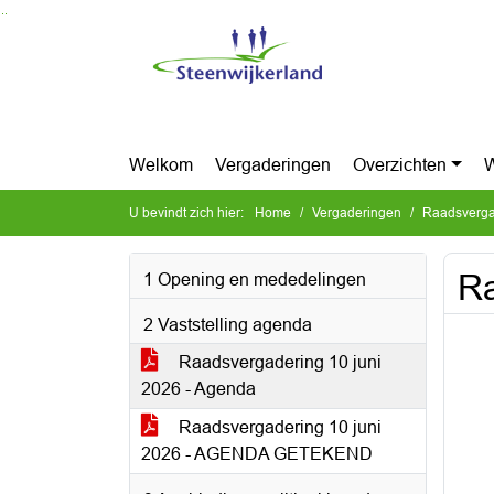
Ga naar de inhoud van deze pagina
Ga naar het zoeken
Ga naar het menu
Welkom
Vergaderingen
Overzichten
W
U bevindt zich hier:
Home
Vergaderingen
Raadsverga
Ra
1 Opening en mededelingen
2 Vaststelling agenda
Raadsvergadering 10 juni
2026 - Agenda
Raadsvergadering 10 juni
2026 - AGENDA GETEKEND