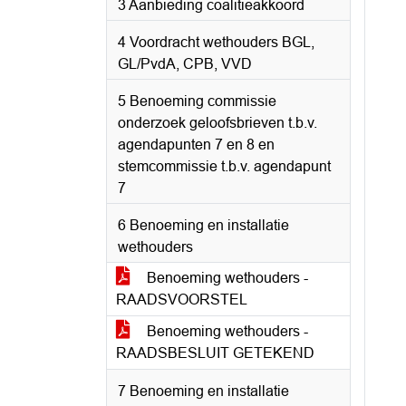
3 Aanbieding coalitieakkoord
4 Voordracht wethouders BGL,
GL/PvdA, CPB, VVD
5 Benoeming commissie
onderzoek geloofsbrieven t.b.v.
agendapunten 7 en 8 en
stemcommissie t.b.v. agendapunt
7
6 Benoeming en installatie
wethouders
Benoeming wethouders -
RAADSVOORSTEL
Benoeming wethouders -
RAADSBESLUIT GETEKEND
7 Benoeming en installatie