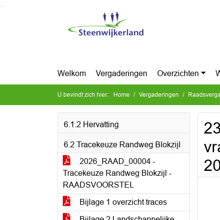
Ga naar de inhoud van deze pagina
Ga naar het zoeken
Ga naar het menu
Welkom
Vergaderingen
Overzichten
W
U bevindt zich hier:
Home
Vergaderingen
Raadsverga
23
6.1.2 Hervatting
vr
6.2 Tracekeuze Randweg Blokzijl
2
2026_RAAD_00004 -
Tracekeuze Randweg Blokzijl -
RAADSVOORSTEL
Bijlage 1 overzicht traces
Bijlage 2 Landschappelijke