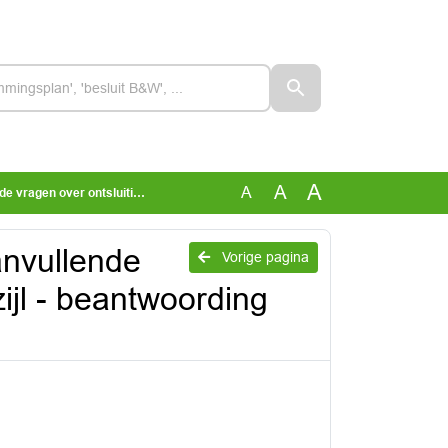
A
A
A
sweg Blokzijl - beantwoording 20260113
anvullende
Vorige pagina
ijl - beantwoording