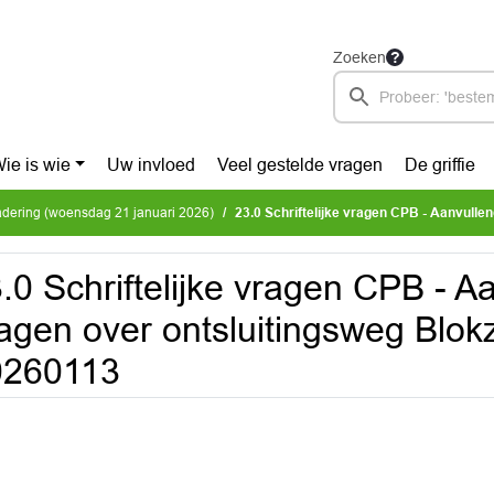
Zoeken
ie is wie
Uw invloed
Veel gestelde vragen
De griffie
dering (woensdag 21 januari 2026)
23.0 Schriftelijke vragen CPB - Aanvullende vragen over ontsluiting
.0 Schriftelijke vragen CPB - A
agen over ontsluitingsweg Blokz
0260113