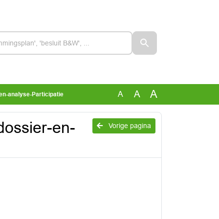
A
A
A
n-analyse-Participatie
ossier-en-
Vorige pagina