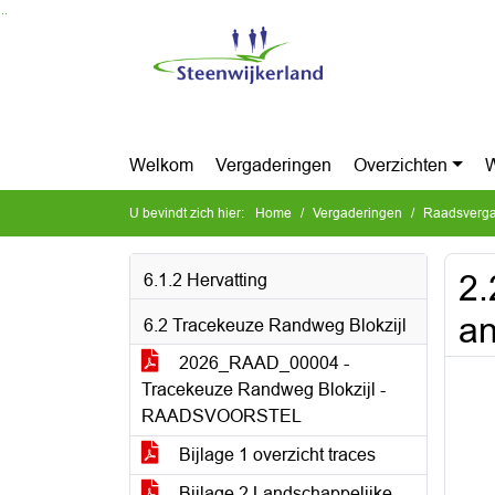
Ga naar de inhoud van deze pagina
Ga naar het zoeken
Ga naar het menu
Welkom
Vergaderingen
Overzichten
W
U bevindt zich hier:
Home
Vergaderingen
Raadsverga
2.
6.1.2 Hervatting
an
6.2 Tracekeuze Randweg Blokzijl
2026_RAAD_00004 -
Tracekeuze Randweg Blokzijl -
RAADSVOORSTEL
Bijlage 1 overzicht traces
Bijlage 2 Landschappelijke