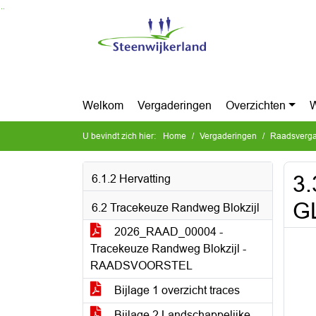
Ga naar de inhoud van deze pagina
Ga naar het zoeken
Ga naar het menu
Welkom
Vergaderingen
Overzichten
W
U bevindt zich hier:
Home
Vergaderingen
Raadsverga
3.
6.1.2 Hervatting
G
6.2 Tracekeuze Randweg Blokzijl
2026_RAAD_00004 -
Tracekeuze Randweg Blokzijl -
RAADSVOORSTEL
Bijlage 1 overzicht traces
Bijlage 2 Landschappelijke