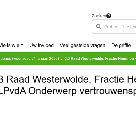
Zoeken
ie is wie
Uw invloed
Veel gestelde vragen
De griffie
dering (woensdag 21 januari 2026)
3.3 Raad Westerwolde, Fractie Hemmen + GLPvdA O
3 Raad Westerwolde, Fractie
LPvdA Onderwerp vertrouwens