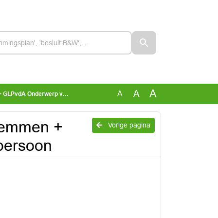
A
A
A
nderwerp vertrouwenspersoon
 Hemmen +
Vorige pagina
persoon