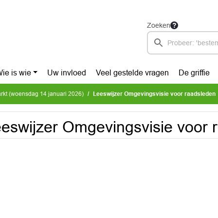
Zoeken
ie is wie
Uw invloed
Veel gestelde vragen
De griffie
arkt (woensdag 14 januari 2026)
Leeswijzer Omgevingsvisie voor raadsleden
eswijzer Omgevingsvisie voor 