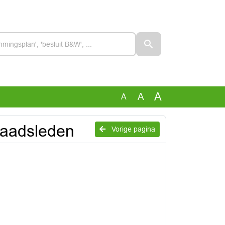
A
A
A
raadsleden
Vorige pagina