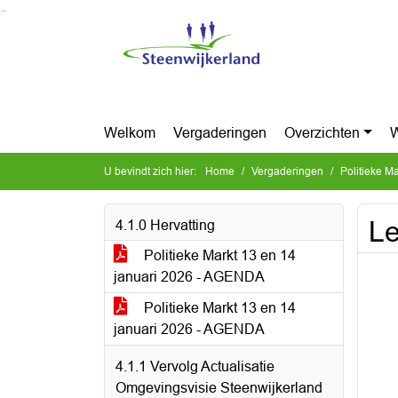
Ga naar de inhoud van deze pagina
Ga naar het zoeken
Ga naar het menu
Welkom
Vergaderingen
Overzichten
W
U bevindt zich hier:
Home
Vergaderingen
Politieke M
Le
4.1.0 Hervatting
Politieke Markt 13 en 14
januari 2026 - AGENDA
Politieke Markt 13 en 14
januari 2026 - AGENDA
4.1.1 Vervolg Actualisatie
Omgevingsvisie Steenwijkerland