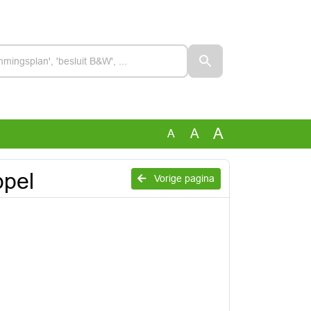
A
A
A
ppel
Vorige pagina