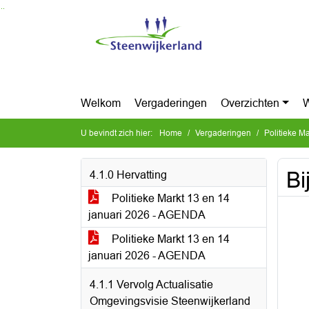
Ga naar de inhoud van deze pagina
Ga naar het zoeken
Ga naar het menu
Welkom
Vergaderingen
Overzichten
W
U bevindt zich hier:
Home
Vergaderingen
Politieke M
Bi
4.1.0 Hervatting
Politieke Markt 13 en 14
januari 2026 - AGENDA
Politieke Markt 13 en 14
januari 2026 - AGENDA
4.1.1 Vervolg Actualisatie
Omgevingsvisie Steenwijkerland