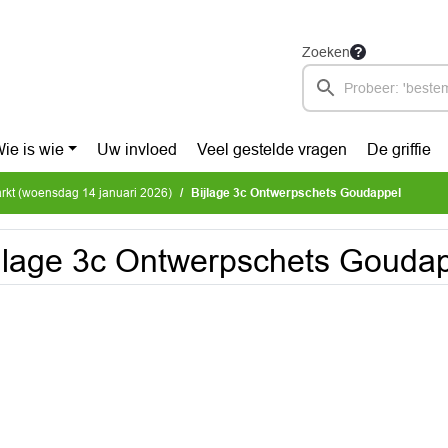
Zoeken
ie is wie
Uw invloed
Veel gestelde vragen
De griffie
arkt (woensdag 14 januari 2026)
Bijlage 3c Ontwerpschets Goudappel
jlage 3c Ontwerpschets Gouda